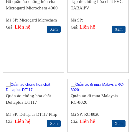
Bộ quần áo chống hóa chất
Tạp dề chống hóa chất PVC
Microgard Microchem 4000
TABAlPV
Mã SP: Microgard Microchem
Mã SP:
4000
Liên hệ
Liên hệ
Giá:
Giá:
Xem
Xem
Quần áo chống hóa chất
Quần áo đi mưa Malaysia
Deltaplus DT117
RC-8020
Mã SP: Deltaplus DT117 Pháp
Mã SP: RC-8020
Liên hệ
Liên hệ
Giá:
Giá:
Xem
Xem