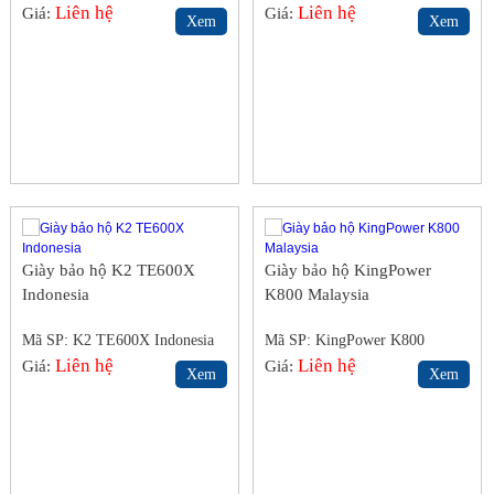
Pháp
Liên hệ
Liên hệ
Giá:
Giá:
Xem
Xem
Giày bảo hộ K2 TE600X
Giày bảo hộ KingPower
Indonesia
K800 Malaysia
Mã SP: K2 TE600X Indonesia
Mã SP: KingPower K800
Liên hệ
Liên hệ
Giá:
Giá:
Xem
Xem