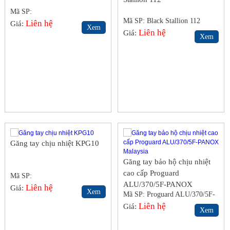
Mã SP:
Mã SP: Black Stallion 112
Liên hệ
Giá:
Xem
Liên hệ
Giá:
Xem
Găng tay chịu nhiệt KPG10
Găng tay bảo hộ chịu nhiệt
cao cấp Proguard
Mã SP:
ALU/370/5F-PANOX
Liên hệ
Giá:
Xem
Mã SP: Proguard ALU/370/5F-
Malaysia
PANOX Malaysia
Liên hệ
Giá:
Xem