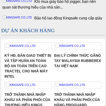
quan sát thương hiệu của nhà sản...
Công ty chúng tôi cung cấp ra thị trường đều nhận được
sự...
Bảo hộ lao động Kingsafe cung cấp giày
bảo hộ lao động ngoài ra còn có...
Kingsafe đang hướng đến phát triển và trở thành nhà cung
câp, vật tư phụ trợ hàng đầu việt nam, hướng đến một nền...
DỰ ÁN KHÁCH HÀNG
Giày bảo hộ lao động được dùng phổ
biến rộng rãi không chỉ những...
Găng tay bảo hộ lao động, giải pháp an
toàn hữu hiệu cho đôi bàn tay...
KÝ HĐ, BÀN GIAO THIẾT BỊ
ĐẠI LÝ CHÍNH THỨC GĂNG
VÀ TẬP HUẤN AN TOÀN
TAY MALAYSIA RUBBEREX
Kính bảo hộ lao động đã trở thành vật
BỘ AN TOÀN TRÊN CAO
TẠI VIỆT NAM
bất lý thân khi người...
TRACTEL CHO NHÀ MÁY
INTEL
Làm thế nào để tôi nhận ra kính bảo hộ
an toàn?
Tròng kính: Kính bảo hộ an toàn được...
TRỠ THÀNH NHÀ NHẬP
TRỞ THÀNH NHÀ NHẬP
KHẨU VÀ PHÂN PHỐI CỦA
KHẨU VÀ PHÂN PHỐI CỦA
Trong hơn 40 năm, Delta Plus đã phát
THƯƠNG HIỆU KINGS
HÃNG PROGUARD