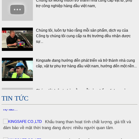
Chúng tôi, luôn tự hào rằng mỗi sản phẩm, dịch vụ của
Công ty chúng tôi cung cấp ra thị trường đều nhận được
sự...
Kingsafe đang hướng đến phát triển và trở thành nhà cung
câp, vật tư phụ trợ hàng đầu việt nam, hướng đến một nền...
Lựa chọn sản phẩm giày bảo hộ lao động nhập
khẩu phù h...
Chúng tôi, luôn tự hào rằng mỗi sản phẩm, dịch vụ của
Hướng dẫn lựa chọn nhà cung cấp giày bảo hộ
Công ty chúng tôi cung cấp ra thị trường đều nhận được
lao động ở...
sự...
TIN TỨC
Hướng dẫn làm thế nào để lựa chon găng tay bảo
hộ lao...
Chúng tôi Mong muốn trở thành nhà cung cấp vật tư, phụ
trợ công nghiệp hàng đầu việt nam,
Khẩu trang than hoạt tính chất lượng, giá tốt và
đảm bảo về mặt thời trang đang được nhiều người quan tâm.
Khi mua giày bảo hộ jogger, bạn nên
Chúng tôi, luôn tự hào rằng mỗi sản phẩm, dịch vụ của