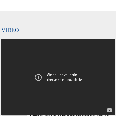
VIDEO
Chúng tôi, luôn tự hào rằng mỗi sản phẩm, dịch vụ của
Công ty chúng tôi cung cấp ra thị trường đều nhận được
sự...
Kingsafe đang hướng đến phát triển và trở thành nhà cung
câp, vật tư phụ trợ hàng đầu việt nam, hướng đến một nền...
Chúng tôi, luôn tự hào rằng mỗi sản phẩm, dịch vụ của
Công ty chúng tôi cung cấp ra thị trường đều nhận được
sự...
Chúng tôi Mong muốn trở thành nhà cung cấp vật tư, phụ
trợ công nghiệp hàng đầu việt nam,